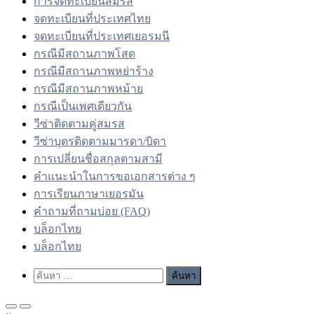
การจดทะเบียนสมรส
จดทะเบียนที่ประเทศไทย
จดทะเบียนที่ประเทศเยอรมนี
กรณีมีสถานภาพโสด
กรณีมีสถานภาพหย่าร้าง
กรณีมีสถานภาพหม้าย
กรณีเป็นเพศเดียวกัน
วีซ่าติดตามคู่สมรส
วีซ่าบุตรติดตามมารดา/บิดา
การเปลี่ยนชื่อสกุลตามสามี
คำแนะนำในการขอเอกสารต่าง ๆ
การเรียนภาษาเยอรมัน
คำถามที่ถามบ่อย (FAQ)
บล็อกไทย
บล็อกไทย
Show
ค้นหา
Search
สำหรับ:
Form
Primary
Primary