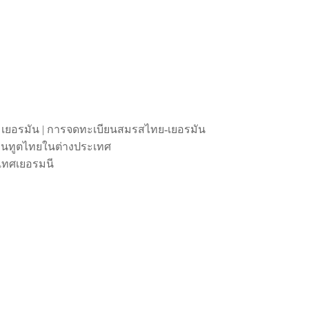
 เยอรมัน | การจดทะเบียนสมรสไทย-เยอรมัน
ถานทูตไทยในต่างประเทศ
เทศเยอรมนี