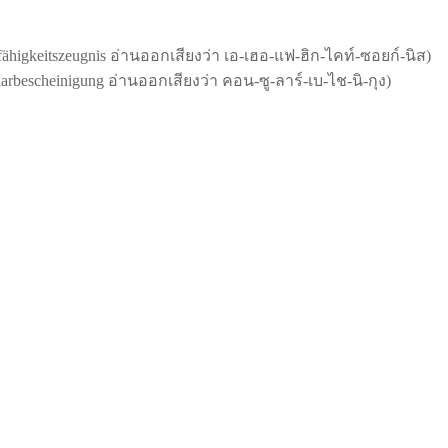
keitszeugnis อ่านออกเสียงว่า เอ-เฮอ-แฟ-ฮิก-ไคท์-ซอยก์-นิส)
rbescheinigung อ่านออกเสียงว่า คอน-ซู-ลาร์-เบ-ไช-นิ-กุง)