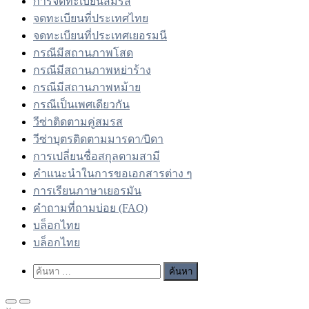
การจดทะเบียนสมรส
จดทะเบียนที่ประเทศไทย
จดทะเบียนที่ประเทศเยอรมนี
กรณีมีสถานภาพโสด
กรณีมีสถานภาพหย่าร้าง
กรณีมีสถานภาพหม้าย
กรณีเป็นเพศเดียวกัน
วีซ่าติดตามคู่สมรส
วีซ่าบุตรติดตามมารดา/บิดา
การเปลี่ยนชื่อสกุลตามสามี
คำแนะนำในการขอเอกสารต่าง ๆ
การเรียนภาษาเยอรมัน
คำถามที่ถามบ่อย (FAQ)
บล็อกไทย
บล็อกไทย
Show
ค้นหา
Search
สำหรับ:
Form
Primary
Primary