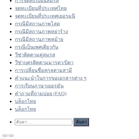
การจดทะเบียนสมรส
จดทะเบียนที่ประเทศไทย
จดทะเบียนที่ประเทศเยอรมนี
กรณีมีสถานภาพโสด
กรณีมีสถานภาพหย่าร้าง
กรณีมีสถานภาพหม้าย
กรณีเป็นเพศเดียวกัน
วีซ่าติดตามคู่สมรส
วีซ่าบุตรติดตามมารดา/บิดา
การเปลี่ยนชื่อสกุลตามสามี
คำแนะนำในการขอเอกสารต่าง ๆ
การเรียนภาษาเยอรมัน
คำถามที่ถามบ่อย (FAQ)
บล็อกไทย
บล็อกไทย
Show
ค้นหา
Search
สำหรับ:
Form
Primary
Primary