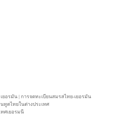
 เยอรมัน | การจดทะเบียนสมรสไทย-เยอรมัน
ถานทูตไทยในต่างประเทศ
เทศเยอรมนี