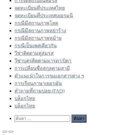
การจดทะเบียนสมรส
จดทะเบียนที่ประเทศไทย
จดทะเบียนที่ประเทศเยอรมนี
กรณีมีสถานภาพโสด
กรณีมีสถานภาพหย่าร้าง
กรณีมีสถานภาพหม้าย
กรณีเป็นเพศเดียวกัน
วีซ่าติดตามคู่สมรส
วีซ่าบุตรติดตามมารดา/บิดา
การเปลี่ยนชื่อสกุลตามสามี
คำแนะนำในการขอเอกสารต่าง ๆ
การเรียนภาษาเยอรมัน
คำถามที่ถามบ่อย (FAQ)
บล็อกไทย
บล็อกไทย
Show
ค้นหา
Search
สำหรับ:
Form
Primary
Primary