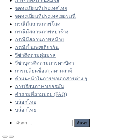
การจดทะเบียนสมรส
จดทะเบียนที่ประเทศไทย
จดทะเบียนที่ประเทศเยอรมนี
กรณีมีสถานภาพโสด
กรณีมีสถานภาพหย่าร้าง
กรณีมีสถานภาพหม้าย
กรณีเป็นเพศเดียวกัน
วีซ่าติดตามคู่สมรส
วีซ่าบุตรติดตามมารดา/บิดา
การเปลี่ยนชื่อสกุลตามสามี
คำแนะนำในการขอเอกสารต่าง ๆ
การเรียนภาษาเยอรมัน
คำถามที่ถามบ่อย (FAQ)
บล็อกไทย
บล็อกไทย
Show
ค้นหา
Search
สำหรับ:
Form
Primary
Primary