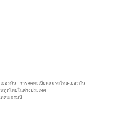
 เยอรมัน | การจดทะเบียนสมรสไทย-เยอรมัน
ถานทูตไทยในต่างประเทศ
เทศเยอรมนี