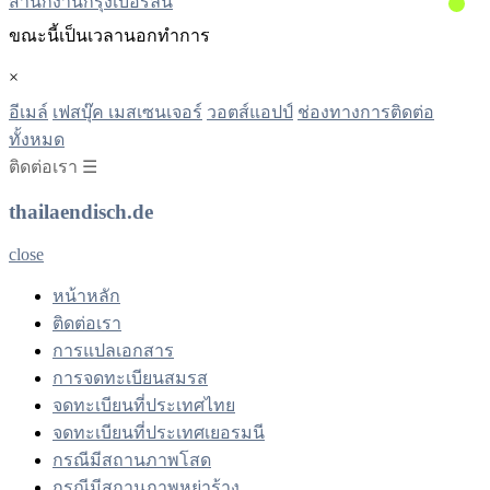
สํานักงานกรุงเบอร์ลิน
ขณะนี้เป็นเวลานอกทําการ
×
อีเมล์
เฟสบุ๊ค เมสเซนเจอร์
วอตส์แอปป์
ช่องทางการติดต่อ
ทั้งหมด
ติดต่อเรา ☰
thailaendisch.de
close
หน้าหลัก
ติดต่อเรา
การแปลเอกสาร
การจดทะเบียนสมรส
จดทะเบียนที่ประเทศไทย
จดทะเบียนที่ประเทศเยอรมนี
กรณีมีสถานภาพโสด
กรณีมีสถานภาพหย่าร้าง