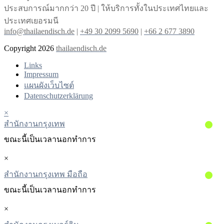
ประสบการณ์มากกว่า 20 ปี | ให้บริการทั้งในประเทศไทยและ
ประเทศเยอรมนี
info@thailaendisch.de
|
+49 30 2099 5690
|
+66 2 677 3890
Copyright 2026
thailaendisch.de
Links
Impressum
แผนผังเว็บไซต์
Datenschutzerklärung
×
สํานักงานกรุงเทพ
ขณะนี้เป็นเวลานอกทําการ
×
สำนักงานกรุงเทพ มือถือ
ขณะนี้เป็นเวลานอกทําการ
×