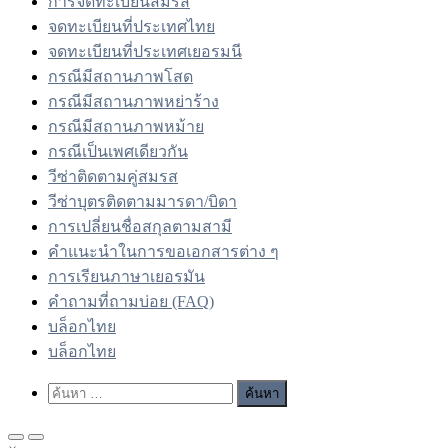
การจดทะเบียนสมรส
จดทะเบียนที่ประเทศไทย
จดทะเบียนที่ประเทศเยอรมนี
กรณีมีสถานภาพโสด
กรณีมีสถานภาพหย่าร้าง
กรณีมีสถานภาพหม้าย
กรณีเป็นเพศเดียวกัน
วีซ่าติดตามคู่สมรส
วีซ่าบุตรติดตามมารดา/บิดา
การเปลี่ยนชื่อสกุลตามสามี
คำแนะนำในการขอเอกสารต่าง ๆ
การเรียนภาษาเยอรมัน
คำถามที่ถามบ่อย (FAQ)
บล็อกไทย
บล็อกไทย
Show
ค้นหา
Search
สำหรับ:
Form
Primary
Primary