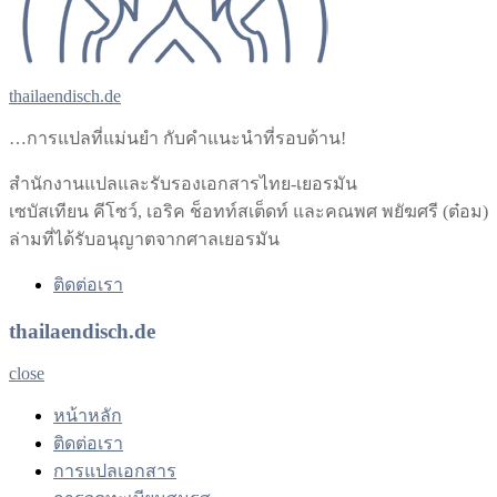
thailaendisch.de
…การแปลที่แม่นยำ กับคำแนะนำที่รอบด้าน!
สำนักงานแปลและรับรองเอกสารไทย-เยอรมัน
เซบัสเทียน คีโซว์, เอริค ช็อทท์สเต็ดท์ และคณพศ พยัฆศรี (ต๋อม)
ล่ามที่ได้รับอนุญาตจากศาลเยอรมัน
ติดต่อเรา
thailaendisch.de
close
หน้าหลัก
ติดต่อเรา
การแปลเอกสาร