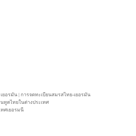
 เยอรมัน | การจดทะเบียนสมรสไทย-เยอรมัน
ถานทูตไทยในต่างประเทศ
เทศเยอรมนี