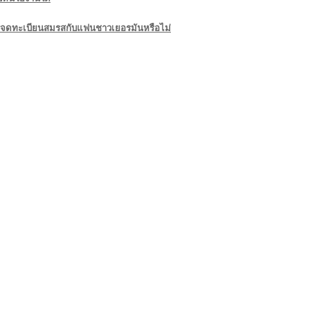
ารจดทะเบียนสมรสกับแฟนชาวเยอรมันหรือไม่