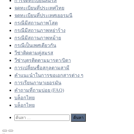
การจดทะเบียนสมรส
จดทะเบียนที่ประเทศไทย
จดทะเบียนที่ประเทศเยอรมนี
กรณีมีสถานภาพโสด
กรณีมีสถานภาพหย่าร้าง
กรณีมีสถานภาพหม้าย
กรณีเป็นเพศเดียวกัน
วีซ่าติดตามคู่สมรส
วีซ่าบุตรติดตามมารดา/บิดา
การเปลี่ยนชื่อสกุลตามสามี
คำแนะนำในการขอเอกสารต่าง ๆ
การเรียนภาษาเยอรมัน
คำถามที่ถามบ่อย (FAQ)
บล็อกไทย
บล็อกไทย
Show
ค้นหา
Search
สำหรับ:
Form
Primary
Primary