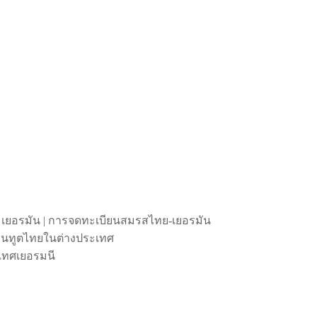
 เยอรมัน | การจดทะเบียนสมรสไทย-เยอรมัน
ถานทูตไทยในต่างประเทศ
เทศเยอรมนี