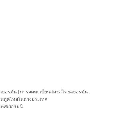
 เยอรมัน | การจดทะเบียนสมรสไทย-เยอรมัน
ถานทูตไทยในต่างประเทศ
เทศเยอรมนี