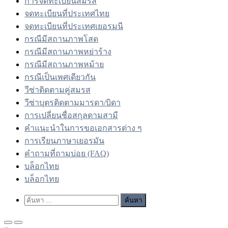
การจดทะเบียนสมรส
จดทะเบียนที่ประเทศไทย
จดทะเบียนที่ประเทศเยอรมนี
กรณีมีสถานภาพโสด
กรณีมีสถานภาพหย่าร้าง
กรณีมีสถานภาพหม้าย
กรณีเป็นเพศเดียวกัน
วีซ่าติดตามคู่สมรส
วีซ่าบุตรติดตามมารดา/บิดา
การเปลี่ยนชื่อสกุลตามสามี
คำแนะนำในการขอเอกสารต่าง ๆ
การเรียนภาษาเยอรมัน
คำถามที่ถามบ่อย (FAQ)
บล็อกไทย
บล็อกไทย
Show
ค้นหา
Search
สำหรับ:
Form
Primary
Primary