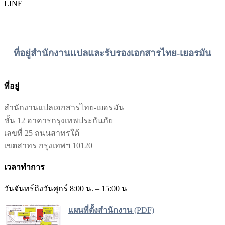
LINE
ที่อยู่สำนักงานแปลและรับรองเอกสารไทย-เยอรมัน
ที่อยู่
สำนักงานแปลเอกสารไทย-เยอรมัน
ชั้น 12 อาคารกรุงเทพประกันภัย
เลขที่ 25 ถนนสาทรใต้
เขตสาทร กรุงเทพฯ 10120
เวลาทำการ
วันจันทร์ถึงวันศุกร์ 8:00 น. – 15:00 น
แผนที่ตั้งสำนักงาน
(PDF)