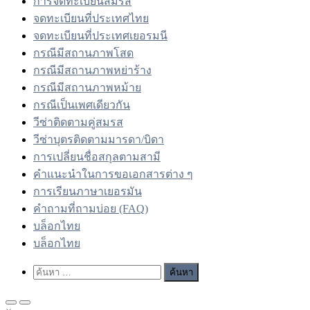
การจดทะเบียนสมรส
จดทะเบียนที่ประเทศไทย
จดทะเบียนที่ประเทศเยอรมนี
กรณีมีสถานภาพโสด
กรณีมีสถานภาพหย่าร้าง
กรณีมีสถานภาพหม้าย
กรณีเป็นเพศเดียวกัน
วีซ่าติดตามคู่สมรส
วีซ่าบุตรติดตามมารดา/บิดา
การเปลี่ยนชื่อสกุลตามสามี
คำแนะนำในการขอเอกสารต่าง ๆ
การเรียนภาษาเยอรมัน
คำถามที่ถามบ่อย (FAQ)
บล็อกไทย
บล็อกไทย
Show
ค้นหา
Search
สำหรับ:
Form
Primary
Primary