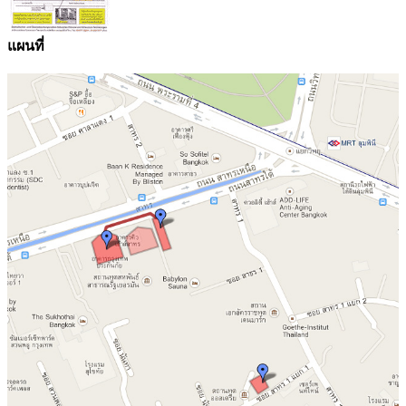
แผนที่