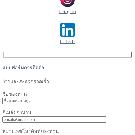
Instagram
LinkedIn
แบบฟอร์มการติดต่อ
ง่ายและสะดวกรวดเร็ว
ชื่อของท่าน
อีเมล์ของท่าน
หมายเลขโทรศัพท์ของท่าน