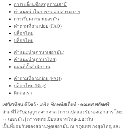
การเปลี่ยนชื่อสกุลตามสามี
คำแนะนำในการขอเอกสารต่าง ๆ
การเรียนภาษาเยอรมัน
คำถามที่ถามบ่อย (FAQ)
บล็อกไทย
บล็อกไทย
คำแนะนำ(ภาษาเยอรมัน)
คำแนะนำ(ภาษาไทย)
แผนที่ตั้งสำนักงาน
คำถามที่ถามบ่อย (FAQ)
บล็อกไทย (Blog)
ติดต่อเรา
เซบัสเทียน คีโซว์ · เอริค ช็อทท์สเต็ดท์ · คณพศ พยัฆศรี
ล่ามที่ได้รับอนุญาตจากศาล | การแปลและรับรองเอกสาร ไทย
↔︎ เยอรมัน | การจดทะเบียนสมรสไทย-เยอรมัน
เป็นที่ยอมรับของสถานทูตเยอรมัน ณ กรุงเทพ กงสุลใหญ่และ