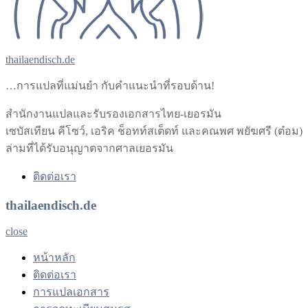
thailaendisch.de
…การแปลที่แม่นยำ กับคำแนะนำที่รอบด้าน!
สำนักงานแปลและรับรองเอกสารไทย-เยอรมัน
เซบัสเทียน คีโซว์, เอริค ช็อทท์สเต็ดท์ และคณพศ พยัฆศรี (ต๋อม)
ล่ามที่ได้รับอนุญาตจากศาลเยอรมัน
ติดต่อเรา
thailaendisch.de
close
หน้าหลัก
ติดต่อเรา
การแปลเอกสาร