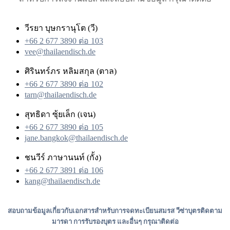
วีรยา บุษกรานุโต (วี)
+66 2 677 3890 ต่อ 103
vee@thailaendisch.de
ศิรินทร์ภร หลิมสกุล (ตาล)
+66 2 677 3890 ต่อ 102
tarn@thailaendisch.de
สุทธิดา ซุ้ยเล็ก (เจน)
+66 2 677 3890 ต่อ 105
jane.bangkok@thailaendisch.de
ชนวีร์ ภาษานนท์ (กั้ง)
+66 2 677 3891 ต่อ 106
kang@thailaendisch.de
สอบถามข้อมูลเกี่ยวกับเอกสารสำหรับการจดทะเบียนสมรส วีซ่าบุตรติดตาม
มารดา การรับรองบุตร และอื่นๆ กรุณาติดต่อ