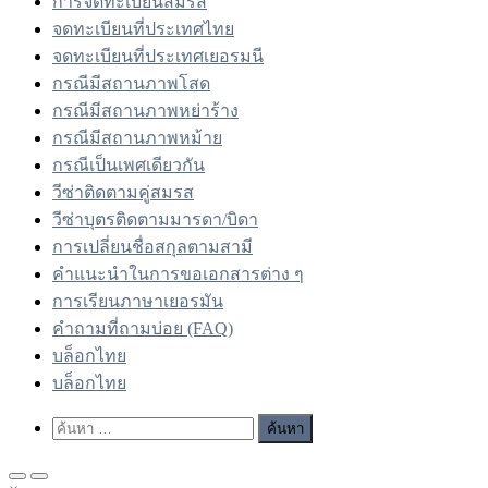
การจดทะเบียนสมรส
จดทะเบียนที่ประเทศไทย
จดทะเบียนที่ประเทศเยอรมนี
กรณีมีสถานภาพโสด
กรณีมีสถานภาพหย่าร้าง
กรณีมีสถานภาพหม้าย
กรณีเป็นเพศเดียวกัน
วีซ่าติดตามคู่สมรส
วีซ่าบุตรติดตามมารดา/บิดา
การเปลี่ยนชื่อสกุลตามสามี
คำแนะนำในการขอเอกสารต่าง ๆ
การเรียนภาษาเยอรมัน
คำถามที่ถามบ่อย (FAQ)
บล็อกไทย
บล็อกไทย
Show
ค้นหา
Search
สำหรับ:
Form
Primary
Primary