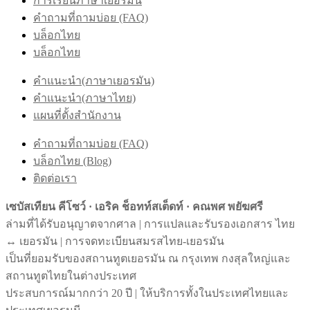
การเรียนภาษาเยอรมัน
คำถามที่ถามบ่อย (FAQ)
บล็อกไทย
บล็อกไทย
คำแนะนำ(ภาษาเยอรมัน)
คำแนะนำ(ภาษาไทย)
แผนที่ตั้งสำนักงาน
คำถามที่ถามบ่อย (FAQ)
บล็อกไทย (Blog)
ติดต่อเรา
เซบัสเทียน คีโซว์ · เอริค ช็อทท์สเต็ดท์ · คณพศ พยัฆศรี
ล่ามที่ได้รับอนุญาตจากศาล | การแปลและรับรองเอกสาร ไทย
↔︎ เยอรมัน | การจดทะเบียนสมรสไทย-เยอรมัน
เป็นที่ยอมรับของสถานทูตเยอรมัน ณ กรุงเทพ กงสุลใหญ่และ
สถานทูตไทยในต่างประเทศ
ประสบการณ์มากกว่า 20 ปี | ให้บริการทั้งในประเทศไทยและ