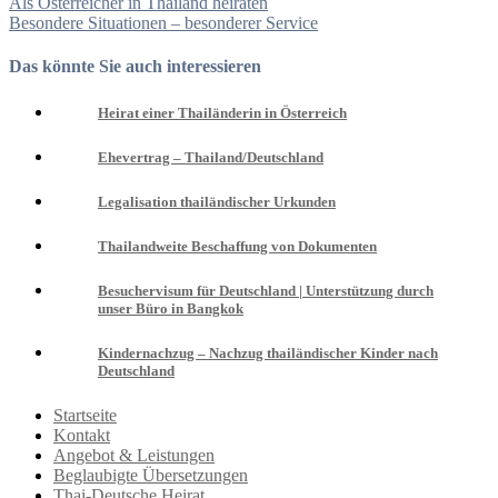
Beitragsnavigation
Als Österreicher in Thailand heiraten
Besondere Situationen – besonderer Service
Das könnte Sie auch interessieren
Heirat einer Thailänderin in Österreich
Ehevertrag – Thailand/Deutschland
Legalisation thailändischer Urkunden
Thailandweite Beschaffung von Dokumenten
Besuchervisum für Deutschland | Unterstützung durch
unser Büro in Bangkok
Kindernachzug – Nachzug thailändischer Kinder nach
Deutschland
Startseite
Kontakt
Angebot & Leistungen
Beglaubigte Übersetzungen
Thai-Deutsche Heirat