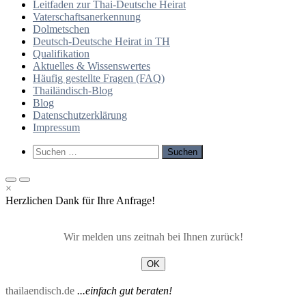
Leitfaden zur Thai-Deutsche Heirat
Vaterschaftsanerkennung
Dolmetschen
Deutsch-Deutsche Heirat in TH
Qualifikation
Aktuelles & Wissenswertes
Häufig gestellte Fragen (FAQ)
Thailändisch-Blog
Blog
Datenschutzerklärung
Impressum
Such-
Suchen
Formular
nach:
ansehen
Primäres
Primäres
×
Menü
Menü
Herzlichen Dank für Ihre Anfrage!
für
für
mobile
Desktop
Geräte
Wir melden uns zeitnah bei Ihnen zurück!
OK
thailaendisch.de
...einfach gut beraten!