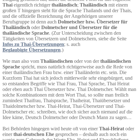
Thai
eigentlich richtiger
thailändisch
;
Thailändisch
mit einem
großen T hingegen steht für die Sprache Thailands und der Thais,
und die offizielle Bezeichnung der Angehörigen unserer
Berufsgruppe ist denn auch
Dolmetscher bzw. Übersetzer für
Thailändisch
oder
Dolmetscher und Übersetzer für die
thailändische Sprache
. (Zur Unterscheidung zwischen den
Tätigkeiten von Übersetzern und Dolmetschern, siehe die Seite
Infos zu Thai-Übersetzungen
; s. auch
Beglaubigte Übersetzungen
.)
Wie man also vom
Thailändischen
oder von der
thailändischen
Sprache
spricht, muss natürlich richtigerweise auch die Rede von
einer thailändischen Frau bzw. einer Thailänderin etc. sein. Die
Kurzform Thai hat sich jedoch mittlerweile sehr eingebürgert, und
so entstanden Begriffe wie Thai Frau, Thai Sprache, Thai Heirat
oder eben auch Thai Übersetzer bzw. Thai Dolmetscher. Wählt man
solche Kombinationen mit dem Wort Thai, so sollte man freilich
zumindest Thaifrau, Thaisprache, Thaiheirat, Thaiübersetzer und
Thaidolmetscher bzw. Thai-Heirat, Thai-Übersetzer und Thai-
Dolmetscher etc. schreiben, wie doch sicher auch niemand auf die
Idee käme, Deutsch Dolmetscher oder Deutsch Mann zu sagen…
Bei Behörden hingegen wird heute oft von einer
Thai-Heirat
oder
einer
thai-deutschen Ehe
gesprochen – deshalb auch noch ein
wenig zum Gebrauch der Worte Ehe, Heirat und Eheschließung.