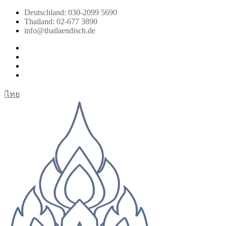
Zum
Deutschland: 030-2099 5690
Inhalt
Thailand: 02-677 3890
springen
info@thailaendisch.de
Facebook
Instagram
LinkedIn
Twitter
|
ไทย