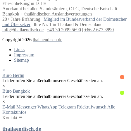
Eheschließung in D-TH
Anerkannt bei allen Standesämtern, OLG, Deutsche Botschaft
Bangkok + thailändischen Auslandsvertretungen
20+ Jahre Erfahrung |
Mitglied im Bundesverband der Dolmetscher
und Übersetzer
| Ihre Nr. 1 in Thailand & Deutschland
info@thailaendisch.de
|
+49 30 2099 5690
|
+66 2 677 3890
Copyright 2026
thailaendisch.de
Links
Impressum
Sitemap
×
Büro Berlin
Leider rufen Sie außerhalb unserer Geschäftszeiten an.
×
Büro Bangkok
Leider rufen Sie außerhalb unserer Geschäftszeiten an.
×
E-Mail
Messenger
WhatsApp
Telegram
Rückrufwunsch
Alle
Kontaktinfos
Kontakt ☰
thailaendisch.de