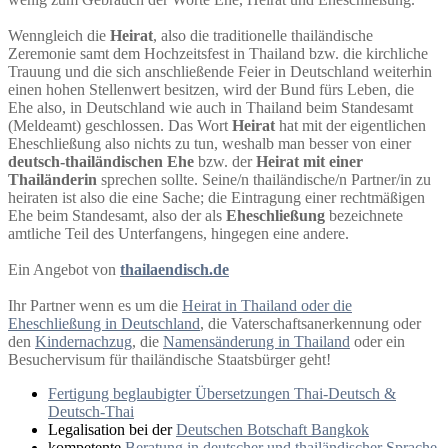
Wenngleich die
Heirat
, also die traditionelle thailändische
Zeremonie samt dem Hochzeitsfest in Thailand bzw. die kirchliche
Trauung und die sich anschließende Feier in Deutschland weiterhin
einen hohen Stellenwert besitzen, wird der Bund fürs Leben, die
Ehe also, in Deutschland wie auch in Thailand beim Standesamt
(Meldeamt) geschlossen. Das Wort
Heirat
hat mit der eigentlichen
Eheschließung also nichts zu tun, weshalb man besser von einer
deutsch-thailändischen Ehe
bzw. der
Heirat mit einer
Thailänderin
sprechen sollte. Seine/n thailändische/n Partner/in zu
heiraten ist also die eine Sache; die Eintragung einer rechtmäßigen
Ehe beim Standesamt, also der als
Eheschließung
bezeichnete
amtliche Teil des Unterfangens, hingegen eine andere.
Ein Angebot von
thailaendisch.de
Ihr Partner wenn es um die
Heirat in Thailand oder die
Eheschließung in Deutschland
, die Vaterschaftsanerkennung oder
den
Kindernachzug
, die
Namensänderung in Thailand
oder ein
Besuchervisum für thailändische Staatsbürger geht!
Fertigung beglaubigter Übersetzungen Thai-Deutsch &
Deutsch-Thai
Legalisation bei der
Deutschen Botschaft Bangkok
kompetente
Beratung in deutscher und thailändischer Sprache