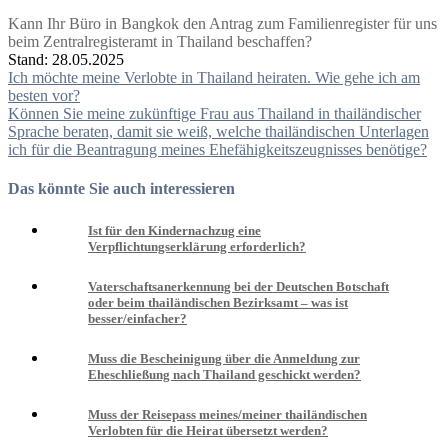
Kann Ihr Büro in Bangkok den Antrag zum Familienregister für uns
beim Zentralregisteramt in Thailand beschaffen?
Stand: 28.05.2025
Beitragsnavigation
Ich möchte meine Verlobte in Thailand heiraten. Wie gehe ich am
besten vor?
Können Sie meine zukünftige Frau aus Thailand in thailändischer
Sprache beraten, damit sie weiß, welche thailändischen Unterlagen
ich für die Beantragung meines Ehefähigkeitszeugnisses benötige?
Das könnte Sie auch interessieren
Ist für den Kindernachzug eine
Verpflichtungserklärung erforderlich?
Vaterschaftsanerkennung bei der Deutschen Botschaft
oder beim thailändischen Bezirksamt – was ist
besser/einfacher?
Muss die Bescheinigung über die Anmeldung zur
Eheschließung nach Thailand geschickt werden?
Muss der Reisepass meines/meiner thailändischen
Verlobten für die Heirat übersetzt werden?