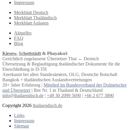
Impressum
Merkblatt Deutsch
Merkblatt Thailändisch
Merkblatt Anlagen
Aktuelles
FAQ
Blog
Kiesow
,
Schottstädt
& Phayaksri
Gerichtlich zugelassene Übersetzer Thai ↔︎ Deutsch
Übersetzung & Beglaubigung thailändischer Dokumente für die
Eheschließung in D-TH
Anerkannt bei allen Standesämtern, OLG, Deutsche Botschaft
Bangkok + thailändischen Auslandsvertretungen
20+ Jahre Erfahrung |
Mitglied im Bundesverband der Dolmetscher
und Übersetzer
| Ihre Nr. 1 in Thailand & Deutschland
info@thailaendisch.de
|
+49 30 2099 5690
|
+66 2 677 3890
Copyright 2026
thailaendisch.de
Links
Impressum
Sitemap