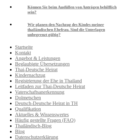
Können Sie beim Ausfüllen von Anträgen behilflich
sein?
Wir planen den Nachzug des Kindes meiner
thailändischen Ehefrau. Sind die Unterlagen
unbegrenzt gültig?
Startseite
Kontakt
Angebot & Leistungen
Beglaubigte Übersetzungen
Thai-Deutsche Heirat
Kindernachzug
Registrierung der Ehe in Thailand
Leitfaden zur Thai-Deutsche Heirat
Vaterschaftsanerkennung
Dolmetschen
Deutsch-Deutsche Heirat in TH
Qualifikation
Aktuelles & Wissenswertes
Häufig gestellte Fragen (FAQ)
Thailändisch-Blog
Blog
Datenschutzerklärung