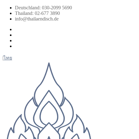
Zum
Deutschland: 030-2099 5690
Inhalt
Thailand: 02-677 3890
springen
info@thailaendisch.de
Facebook
Instagram
LinkedIn
Twitter
|
ไทย