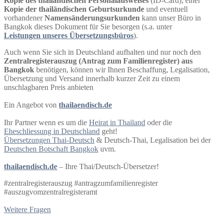
Kopie des thailändischen Personalausweises
(ID-Card), einer
Kopie der thailändischen Geburtsurkunde
und eventuell
vorhandener
Namensänderungsurkunden
kann unser Büro in
Bangkok dieses Dokument für Sie besorgen (s.a. unter
Leistungen unseres Übersetzungsbüros
).
Auch wenn Sie sich in Deutschland aufhalten und nur noch den
Zentralregisterauszug (Antrag zum Familienregister) aus
Bangkok
benötigen, können wir Ihnen Beschaffung, Legalisation,
Übersetzung und Versand innerhalb kurzer Zeit zu einem
unschlagbaren Preis anbieten
Ein Angebot von
thailaendisch.de
Ihr Partner wenn es um die
Heirat in Thailand
oder die
Eheschliessung in Deutschland
geht!
Übersetzungen Thai-Deutsch
& Deutsch-Thai, Legalisation bei der
Deutschen Botschaft Bangkok
uvm.
thailaendisch.de
– Ihre Thai/Deutsch-Übersetzer!
#zentralregisterauszug #antragzumfamilienregister
#auszugvomzentralregisteramt
Weitere Fragen