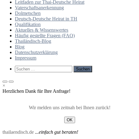
Leitfaden zur Thai-Deutsche Heirat
Vaterschaftsanerkennung
Dolmetschen
Deutsch-Deutsche Heirat in TH
Qualifikation
Aktuelles & Wissenswertes
Häufig gestellte Fragen (FAQ)
Thailändisch-Blog
Blog
Datenschutzerklärung
Impressum
Such-
Suchen
Formular
nach:
ansehen
Primäres
Primäres
×
Menü
Menü
Herzlichen Dank für Ihre Anfrage!
für
für
mobile
Desktop
Geräte
Wir melden uns zeitnah bei Ihnen zurück!
OK
thailaendisch.de
...einfach gut beraten!