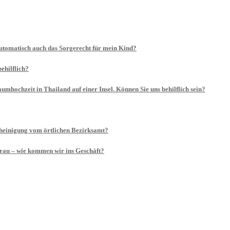
utomatisch auch das Sorgerecht für mein Kind?
ehilflich?
mhochzeit in Thailand auf einer Insel. Können Sie uns behilflich sein?
cheinigung vom örtlichen Bezirksamt?
rau – wie kommen wir ins Geschäft?