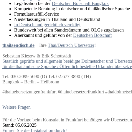
Legalisation bei der
Deutschen Botschaft Bangkok
Kompetente Beratung in deutscher und thailändischer Sprache
Formularausfüll-Service
Niederlassungen in Thailand und Deutschland
In Deutschland gerichtlich vereidigt
Bundesweit bei allen Standesämtern und OLGs zugelassen
Anerkannt und geführt von der
Deutschen Botschaft
thailaendisch.de
– Ihre
Thai/Deutsch-Übersetzer
!
Sebastian Kiesow & Erik Schottstädt
Staatlich geprüfte und allgemein beeidigte Dolmetscher und Übersetz
für die thailändische Sprache / Öffentlich bestellte Urkundenübersetze
Tel. 030-2099 5690 (D) Tel. 02-677 3890 (TH)
Bangkok – Berlin – Heilbronn
#thaiuebersetzungenfrankfurt #thaiuebersetzerfrankfurt #thaidolmetsc
Weitere Fragen
Für die Vorlage beim Konsulat in Frankfurt benötigen wir Übersetzun
Stand: 05.06.2025
Beitragsnavigation
Führen Sie die Legalisation durch?