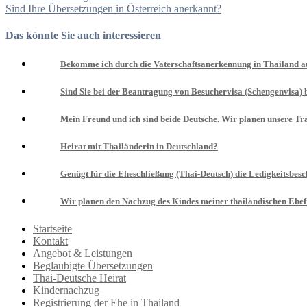
Sind Ihre Übersetzungen in Österreich anerkannt?
Das könnte Sie auch interessieren
Bekomme ich durch die Vaterschaftsanerkennung in Thailand a
Sind Sie bei der Beantragung von Besuchervisa (Schengenvisa) b
Mein Freund und ich sind beide Deutsche. Wir planen unsere Trau
Heirat mit Thailänderin in Deutschland?
Genügt für die Eheschließung (Thai-Deutsch) die Ledigkeitsbes
Wir planen den Nachzug des Kindes meiner thailändischen Ehef
Startseite
Kontakt
Angebot & Leistungen
Beglaubigte Übersetzungen
Thai-Deutsche Heirat
Kindernachzug
Registrierung der Ehe in Thailand