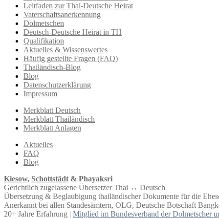
Leitfaden zur Thai-Deutsche Heirat
Vaterschaftsanerkennung
Dolmetschen
Deutsch-Deutsche Heirat in TH
Qualifikation
Aktuelles & Wissenswertes
Häufig gestellte Fragen (FAQ)
Thailändisch-Blog
Blog
Datenschutzerklärung
Impressum
Merkblatt Deutsch
Merkblatt Thailändisch
Merkblatt Anlagen
Aktuelles
FAQ
Blog
Kiesow
,
Schottstädt
& Phayaksri
Gerichtlich zugelassene Übersetzer Thai ↔︎ Deutsch
Übersetzung & Beglaubigung thailändischer Dokumente für die Ehe
Anerkannt bei allen Standesämtern, OLG, Deutsche Botschaft Bangko
20+ Jahre Erfahrung |
Mitglied im Bundesverband der Dolmetscher u