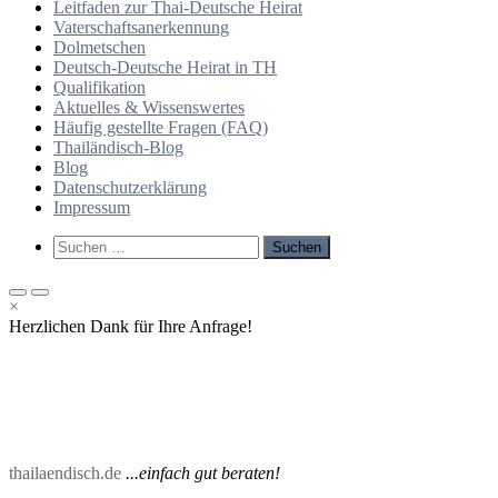
Leitfaden zur Thai-Deutsche Heirat
Vaterschaftsanerkennung
Dolmetschen
Deutsch-Deutsche Heirat in TH
Qualifikation
Aktuelles & Wissenswertes
Häufig gestellte Fragen (FAQ)
Thailändisch-Blog
Blog
Datenschutzerklärung
Impressum
Such-
Suchen
Formular
nach:
ansehen
Primäres
Primäres
×
Menü
Menü
Herzlichen Dank für Ihre Anfrage!
für
für
mobile
Desktop
Geräte
thailaendisch.de
...einfach gut beraten!