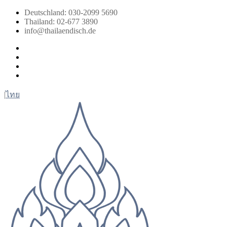
Zum
Deutschland: 030-2099 5690
Inhalt
Thailand: 02-677 3890
springen
info@thailaendisch.de
Facebook
Instagram
LinkedIn
Twitter
|
ไทย