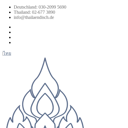
Zum
Deutschland: 030-2099 5690
Inhalt
Thailand: 02-677 3890
springen
info@thailaendisch.de
Facebook
Instagram
LinkedIn
Twitter
|
ไทย