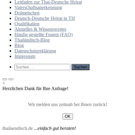
Leitfaden zur Thai-Deutsche Heirat
Vaterschaftsanerkennung
Dolmetschen
Deutsch-Deutsche Heirat in TH
Qualifikation
Aktuelles & Wissenswertes
Häufig gestellte Fragen (FAQ)
Thailändisch-Blog
Blog
Datenschutzerklärung
Impressum
Such-
Suchen
Formular
nach:
ansehen
Primäres
Primäres
×
Menü
Menü
Herzlichen Dank für Ihre Anfrage!
für
für
mobile
Desktop
Geräte
Wir melden uns zeitnah bei Ihnen zurück!
OK
thailaendisch.de
...einfach gut beraten!