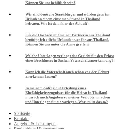
Können Sie uns behilflich sein?
Wir sind deutsche Staatsbürger und würden gern im
Urlaub an einem einsamen Strand in Thailand
heiraten. Wie ist denn hier der Ablauf?
Für die Hochzeit mit meiner Partnerin aus Thailand
benötige ich etliche Urkunden von ihr aus Thailand.
Können Sie uns unter die Arme greifen?
Welche Unterlagen verlangt das Gericht für den Erlass
eines Beschlusses in Sachen Vaterschaftsanerkennung?
Kann ich die Vaterschaft auch schon vor der Geburt
anerkennen lassen?
In meinem Antrag auf Erteilung eines
Ehefähigkeitszeugnisses für die Heirat in Thailand
muss ich auch Angaben zu meiner Verlobten machen
und Unterlagen für sie vorlegen. Warum ist das so?
Startseite
Kontakt
Angebot & Leistungen
Beglaubigte Übersetzungen