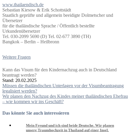
www.thailaendisch.de
Sebastian Kiesow & Erik Schottstädt
Staatlich geprüfte und allgemein beeidigte Dolmetscher und
Übersetzer
für die thailändische Sprache / Öffentlich bestellte
Urkundenübersetzer
Tel. 030-2099 5690 (D) Tel. 02-677 3890 (TH)
Bangkok – Berlin – Heilbronn
Weitere Fragen
Kann das Visum für den Kindernachzug auch in Deutschland
beantragt werden?
Stand: 20.02.2025
Beitragsnavigation
Müssen die thailändischen Unterlagen vor der Visumbeantragung
legalisiert werden?
Wir planen den Nachzug des Kindes meiner thailändischen Ehefrau
– wie kommen wir ins Geschäft?
Das könnte Sie auch interessieren
Mein Freund und ich sind beide Deutsche. Wir planen
unsere Traumhochzeit in Thailand auf einer Insel.