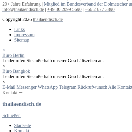
20+ Jahre Erfahrung |
Mitglied im Bundesverband der Dolmetscher u
info@thailaendisch.de
|
+49 30 2099 5690
|
+66 2 677 3890
Copyright 2026
thailaendisch.de
Links
Impressum
Sitemap
×
Büro Berlin
Leider rufen Sie außerhalb unserer Geschäftszeiten an.
×
Büro Bangkok
Leider rufen Sie außerhalb unserer Geschäftszeiten an.
×
E-Mail
Messenger
WhatsApp
Telegram
Rückrufwunsch
Alle Kontakt
Kontakt ☰
thailaendisch.de
Schließen
Startseite
Kontakt