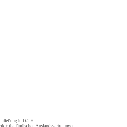
schließung in D-TH
k + thailändischen Auslandsvertretungen