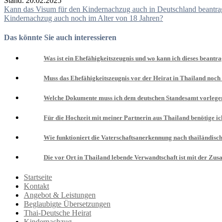
Stand: 20.02.2025
Beitragsnavigation
Kann das Visum für den Kindernachzug auch in Deutschland beantra
Kindernachzug auch noch im Alter von 18 Jahren?
Das könnte Sie auch interessieren
Was ist ein Ehefähigkeitszeugnis und wo kann ich dieses beantr
Muss das Ehefähigkeitszeugnis vor der Heirat in Thailand noch
Welche Dokumente muss ich dem deutschen Standesamt vorlegen,
Für die Hochzeit mit meiner Partnerin aus Thailand benötige ic
Wie funktioniert die Vaterschaftsanerkennung nach thailändis
Die vor Ort in Thailand lebende Verwandtschaft ist mit der Zu
Startseite
Kontakt
Angebot & Leistungen
Beglaubigte Übersetzungen
Thai-Deutsche Heirat
Kindernachzug