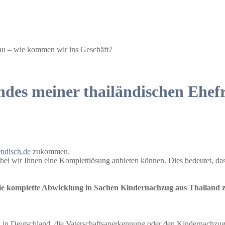
au – wie kommen wir ins Geschäft?
des meiner thailändischen Ehef
endisch.de
zukommen.
ei wir Ihnen eine Komplettlösung anbieten können. Dies bedeutet, dass
 die komplette Abwicklung in Sachen Kindernachzug aus Thailan
ng in Deutschland, die Vaterschaftsanerkennung oder den Kindernachzu