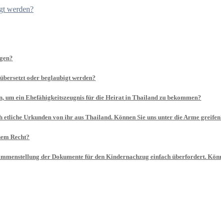
gt werden?
agen?
 übersetzt oder beglaubigt werden?
 um ein Ehefähigkeitszeugnis für die Heirat in Thailand zu bekommen?
h etliche Urkunden von ihr aus Thailand. Können Sie uns unter die Arme greife
chem Recht?
sammenstellung der Dokumente für den Kindernachzug einfach überfordert. Könn