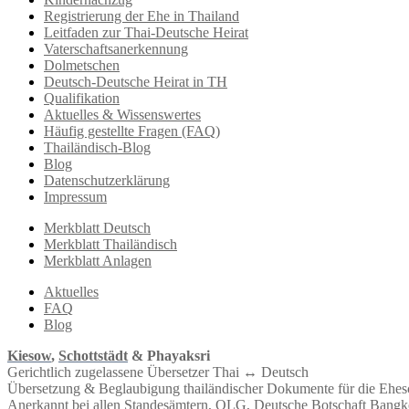
Registrierung der Ehe in Thailand
Leitfaden zur Thai-Deutsche Heirat
Vaterschaftsanerkennung
Dolmetschen
Deutsch-Deutsche Heirat in TH
Qualifikation
Aktuelles & Wissenswertes
Häufig gestellte Fragen (FAQ)
Thailändisch-Blog
Blog
Datenschutzerklärung
Impressum
Merkblatt Deutsch
Merkblatt Thailändisch
Merkblatt Anlagen
Aktuelles
FAQ
Blog
Kiesow
,
Schottstädt
& Phayaksri
Gerichtlich zugelassene Übersetzer Thai ↔︎ Deutsch
Übersetzung & Beglaubigung thailändischer Dokumente für die Ehe
Anerkannt bei allen Standesämtern, OLG, Deutsche Botschaft Bangko