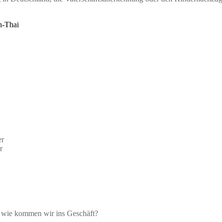
h-Thai
er
r
– wie kommen wir ins Geschäft?