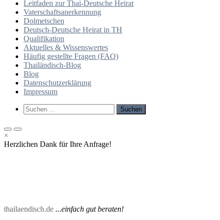
Leitfaden zur Thai-Deutsche Heirat
Vaterschaftsanerkennung
Dolmetschen
Deutsch-Deutsche Heirat in TH
Qualifikation
Aktuelles & Wissenswertes
Häufig gestellte Fragen (FAQ)
Thailändisch-Blog
Blog
Datenschutzerklärung
Impressum
Such-
Suchen
Formular
nach:
ansehen
Primäres
Primäres
×
Menü
Menü
Herzlichen Dank für Ihre Anfrage!
für
für
mobile
Desktop
Geräte
thailaendisch.de
...einfach gut beraten!