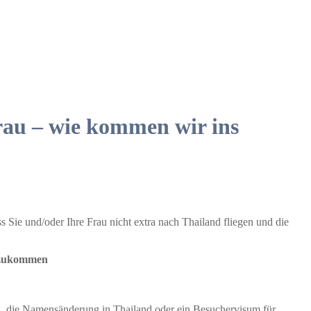
rau – wie kommen wir ins
 Sie und/oder Ihre Frau nicht extra nach Thailand fliegen und die
d zukommen
g, die Namensänderung in Thailand oder ein Besuchervisum für