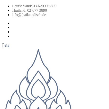
Zum
Deutschland: 030-2099 5690
Inhalt
Thailand: 02-677 3890
springen
info@thailaendisch.de
Facebook
Instagram
LinkedIn
Twitter
|
ไทย