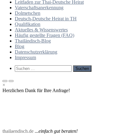
Leitfaden zur Thai-Deutsche Heirat
Vaterschaftsanerkennung
Dolmetschen
Deutsch-Deutsche Heirat in TH
Qualifikation
Aktuelles & Wissenswertes
Häufig gestellte Fragen (FAQ)
Thailändisch-Blog
Blog
Datenschutzerklärung
Impressum
Such-
Suchen
Formular
nach:
ansehen
Primäres
Primäres
×
Menü
Menü
Herzlichen Dank für Ihre Anfrage!
für
für
mobile
Desktop
Geräte
thailaendisch.de
...einfach gut beraten!