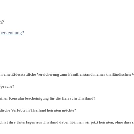
n?
sanerkennung?
em eine Eidesstattliche Versicherung zum Familienstand meiner thailändischen V
 Sprache?
 einer Konsularbescheinigung für die Heirat in Thailand?
ndische Verlobte in Thailand heiraten möchte?
nd hat ihre Unterlagen aus Thailand dabei. Können wir jetzt heiraten, ohne dass 