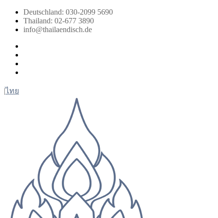
Zum
Deutschland: 030-2099 5690
Inhalt
Thailand: 02-677 3890
springen
info@thailaendisch.de
Facebook
Instagram
LinkedIn
Twitter
|
ไทย