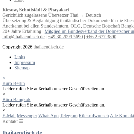
Kiesow
,
Schottstädt
& Phayaksri
Gerichtlich zugelassene Übersetzer Thai ↔︎ Deutsch
Übersetzung & Beglaubigung thailändischer Dokumente für die Ehe
Anerkannt bei allen Standesämtern, OLG, Deutsche Botschaft Bangko
20+ Jahre Erfahrung |
Mitglied im Bundesverband der Dolmetscher u
info@thailaendisch.de
|
+49 30 2099 5690
|
+66 2 677 3890
Copyright 2026
thailaendisch.de
Links
Impressum
Sitemap
×
Büro Berlin
Leider rufen Sie außerhalb unserer Geschäftszeiten an.
×
Büro Bangkok
Leider rufen Sie außerhalb unserer Geschäftszeiten an.
×
E-Mail
Messenger
WhatsApp
Telegram
Rückrufwunsch
Alle Kontakt
Kontakt ☰
thailaendisch.de