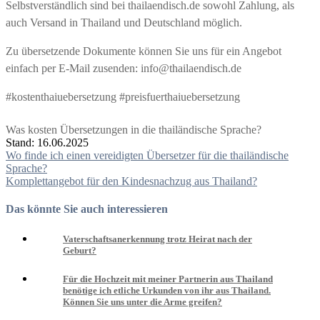
Selbstverständlich sind bei thailaendisch.de sowohl Zahlung, als
auch Versand in Thailand und Deutschland möglich.
Zu übersetzende Dokumente können Sie uns für ein Angebot
einfach per E-Mail zusenden: info@thailaendisch.de
#kostenthaiuebersetzung #preisfuerthaiuebersetzung
Was kosten Übersetzungen in die thailändische Sprache?
Stand: 16.06.2025
Beitragsnavigation
Wo finde ich einen vereidigten Übersetzer für die thailändische
Sprache?
Komplettangebot für den Kindesnachzug aus Thailand?
Das könnte Sie auch interessieren
Vaterschaftsanerkennung trotz Heirat nach der
Geburt?
Für die Hochzeit mit meiner Partnerin aus Thailand
benötige ich etliche Urkunden von ihr aus Thailand.
Können Sie uns unter die Arme greifen?