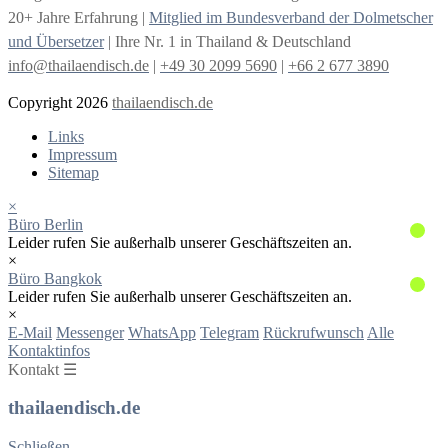
20+ Jahre Erfahrung |
Mitglied im Bundesverband der Dolmetscher
und Übersetzer
| Ihre Nr. 1 in Thailand & Deutschland
info@thailaendisch.de
|
+49 30 2099 5690
|
+66 2 677 3890
Copyright 2026
thailaendisch.de
Links
Impressum
Sitemap
×
Büro Berlin
Leider rufen Sie außerhalb unserer Geschäftszeiten an.
×
Büro Bangkok
Leider rufen Sie außerhalb unserer Geschäftszeiten an.
×
E-Mail
Messenger
WhatsApp
Telegram
Rückrufwunsch
Alle
Kontaktinfos
Kontakt ☰
thailaendisch.de
Schließen