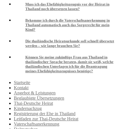
Muss ich das Ehefähigkeitszeugnis vor der Heirat in
Thailand noch übersetzen lassen?
Bekomme ich durch die Vaterschaftsanerkennung in
Thailand automatisch auch das Sorgerecht für mein
Kind?
Die thailändische Heiratsurkunde soll schnell übersetzt
werden – wie lange brauchen Sie?
Können Sie meine zukünftige Frau aus Thailand in
thailändischer Sprache beraten, damit sie weiß, welche
thailändischen Unterlagen ich für die Beantragung
meines Ehefähigkeitszeugnisses benötige?
Startseite
Kontakt
Angebot & Leistungen
Beglaubigte Übersetzungen
Thai-Deutsche Heirat
Kindernachzug
Registrierung der Ehe in Thailand
Leitfaden zur Thai-Deutsche Heirat
Vaterschaftsanerkennung