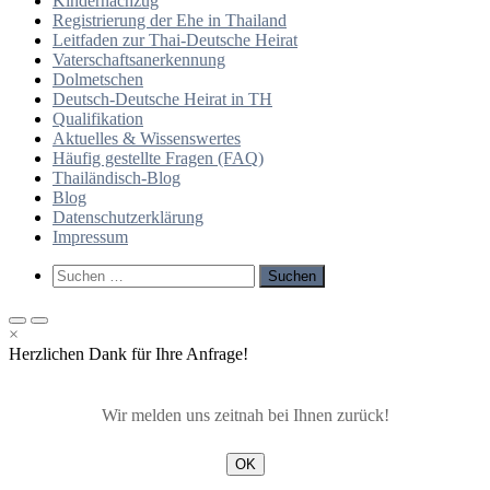
Kindernachzug
Registrierung der Ehe in Thailand
Leitfaden zur Thai-Deutsche Heirat
Vaterschaftsanerkennung
Dolmetschen
Deutsch-Deutsche Heirat in TH
Qualifikation
Aktuelles & Wissenswertes
Häufig gestellte Fragen (FAQ)
Thailändisch-Blog
Blog
Datenschutzerklärung
Impressum
Such-
Suchen
Formular
nach:
ansehen
Primäres
Primäres
×
Menü
Menü
Herzlichen Dank für Ihre Anfrage!
für
für
mobile
Desktop
Geräte
Wir melden uns zeitnah bei Ihnen zurück!
OK