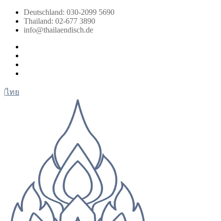
Zum
Deutschland: 030-2099 5690
Inhalt
Thailand: 02-677 3890
springen
info@thailaendisch.de
Facebook
Instagram
LinkedIn
Twitter
|
ไทย