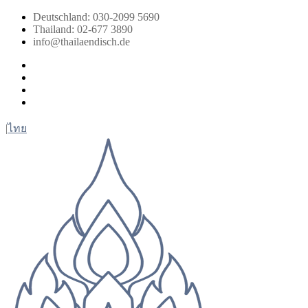
Zum
Deutschland: 030-2099 5690
Inhalt
Thailand: 02-677 3890
springen
info@thailaendisch.de
Facebook
Instagram
LinkedIn
Twitter
|
ไทย