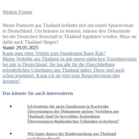
Weitere Fragen
Meine Partnerin aus Thailand befindet sich mit einem Sprachvisum
in Deutschland. Um heiraten zu können, müssen ihre Dokumente
bei der Deutschen Botschaft in Thailand legalisiert werden. Muss sie
dafür nach Thailand fliegen?
Stand: 29.05.2025
Beitragsnavigation
Kann man ohne Termin zum Standesamt Bang Rak?
Meine Verlobte aus Thailand ist mit einem einfachen Touristenvisum
bei mir in Deutschland. Sie hat alle für die Eheschließung
erforderlichen Unterlagen aus Thailand dabei. Diese sind auch
schon legalisiert. Kann ich sie jetzt trotz Besuchervisum hier
heiraten?
Das könnte Sie auch interessieren
Ich benötige für mein Standesamt in Karlsruhe
Übersetzungen der Dokumente meiner Verlobten aus
Thailand. Sind Sie berechtigt, beglaubigte
Übersetzungen thailändischer Urkunden zu fertigen?
Wie lange dauert der Kindernachzug aus Thailand
nach Deutschland?