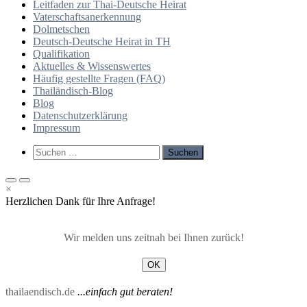
Leitfaden zur Thai-Deutsche Heirat
Vaterschaftsanerkennung
Dolmetschen
Deutsch-Deutsche Heirat in TH
Qualifikation
Aktuelles & Wissenswertes
Häufig gestellte Fragen (FAQ)
Thailändisch-Blog
Blog
Datenschutzerklärung
Impressum
Such-
Suchen
Formular
nach:
ansehen
Primäres
Primäres
×
Menü
Menü
Herzlichen Dank für Ihre Anfrage!
für
für
mobile
Desktop
Geräte
Wir melden uns zeitnah bei Ihnen zurück!
OK
thailaendisch.de
...einfach gut beraten!