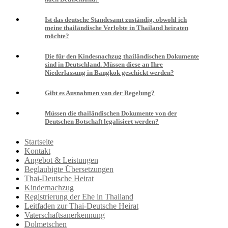
Ist das deutsche Standesamt zuständig, obwohl ich
meine thailändische Verlobte in Thailand heiraten
möchte?
Die für den Kindesnachzug thailändischen Dokumente
sind in Deutschland. Müssen diese an Ihre
Niederlassung in Bangkok geschickt werden?
Gibt es Ausnahmen von der Regelung?
Müssen die thailändischen Dokumente von der
Deutschen Botschaft legalisiert werden?
Startseite
Kontakt
Angebot & Leistungen
Beglaubigte Übersetzungen
Thai-Deutsche Heirat
Kindernachzug
Registrierung der Ehe in Thailand
Leitfaden zur Thai-Deutsche Heirat
Vaterschaftsanerkennung
Dolmetschen