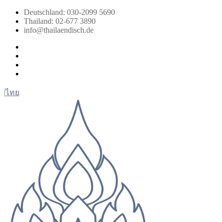
Zum
Deutschland: 030-2099 5690
Inhalt
Thailand: 02-677 3890
springen
info@thailaendisch.de
Facebook
Instagram
LinkedIn
Twitter
|
ไทย