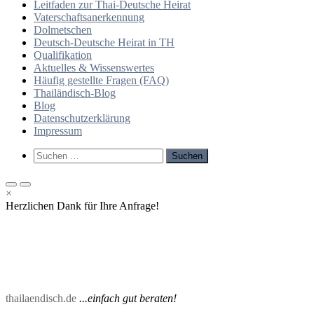
Leitfaden zur Thai-Deutsche Heirat
Vaterschaftsanerkennung
Dolmetschen
Deutsch-Deutsche Heirat in TH
Qualifikation
Aktuelles & Wissenswertes
Häufig gestellte Fragen (FAQ)
Thailändisch-Blog
Blog
Datenschutzerklärung
Impressum
Such-
Suchen
Formular
nach:
ansehen
Primäres
Primäres
×
Menü
Menü
Herzlichen Dank für Ihre Anfrage!
für
für
mobile
Desktop
Geräte
thailaendisch.de
...einfach gut beraten!