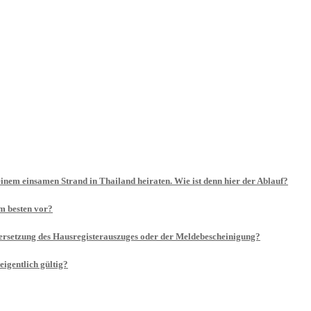
inem einsamen Strand in Thailand heiraten. Wie ist denn hier der Ablauf?
am besten vor?
ersetzung des Hausregisterauszuges oder der Meldebescheinigung?
eigentlich gültig?