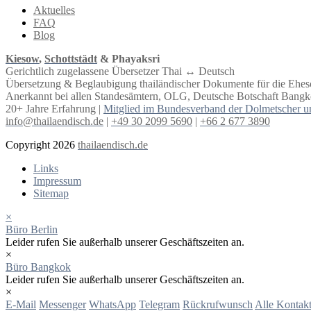
Aktuelles
FAQ
Blog
Kiesow
,
Schottstädt
& Phayaksri
Gerichtlich zugelassene Übersetzer Thai ↔︎ Deutsch
Übersetzung & Beglaubigung thailändischer Dokumente für die Ehe
Anerkannt bei allen Standesämtern, OLG, Deutsche Botschaft Bangko
20+ Jahre Erfahrung |
Mitglied im Bundesverband der Dolmetscher u
info@thailaendisch.de
|
+49 30 2099 5690
|
+66 2 677 3890
Copyright 2026
thailaendisch.de
Links
Impressum
Sitemap
×
Büro Berlin
Leider rufen Sie außerhalb unserer Geschäftszeiten an.
×
Büro Bangkok
Leider rufen Sie außerhalb unserer Geschäftszeiten an.
×
E-Mail
Messenger
WhatsApp
Telegram
Rückrufwunsch
Alle Kontakt