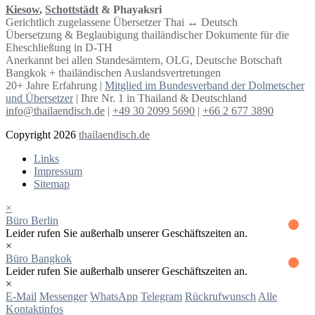
Kiesow
,
Schottstädt
& Phayaksri
Gerichtlich zugelassene Übersetzer Thai ↔︎ Deutsch
Übersetzung & Beglaubigung thailändischer Dokumente für die
Eheschließung in D-TH
Anerkannt bei allen Standesämtern, OLG, Deutsche Botschaft
Bangkok + thailändischen Auslandsvertretungen
20+ Jahre Erfahrung |
Mitglied im Bundesverband der Dolmetscher
und Übersetzer
| Ihre Nr. 1 in Thailand & Deutschland
info@thailaendisch.de
|
+49 30 2099 5690
|
+66 2 677 3890
Copyright 2026
thailaendisch.de
Links
Impressum
Sitemap
×
Büro Berlin
Leider rufen Sie außerhalb unserer Geschäftszeiten an.
×
Büro Bangkok
Leider rufen Sie außerhalb unserer Geschäftszeiten an.
×
E-Mail
Messenger
WhatsApp
Telegram
Rückrufwunsch
Alle
Kontaktinfos