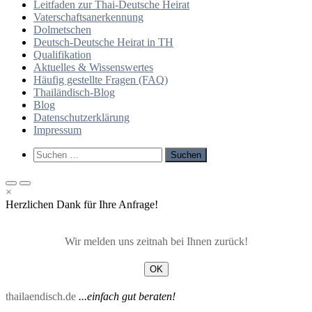
Leitfaden zur Thai-Deutsche Heirat
Vaterschaftsanerkennung
Dolmetschen
Deutsch-Deutsche Heirat in TH
Qualifikation
Aktuelles & Wissenswertes
Häufig gestellte Fragen (FAQ)
Thailändisch-Blog
Blog
Datenschutzerklärung
Impressum
Such-
Suchen
Formular
nach:
ansehen
Primäres
Primäres
×
Menü
Menü
Herzlichen Dank für Ihre Anfrage!
für
für
mobile
Desktop
Geräte
Wir melden uns zeitnah bei Ihnen zurück!
OK
thailaendisch.de
...einfach gut beraten!