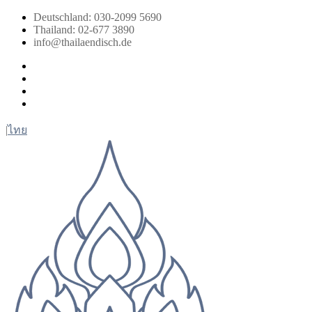
Zum
Deutschland: 030-2099 5690
Inhalt
Thailand: 02-677 3890
springen
info@thailaendisch.de
Facebook
Instagram
LinkedIn
Twitter
|
ไทย