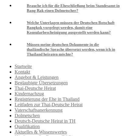
Brauche ich für die Eheschließung beim Standesamt in
Bang Rak einen Dolmetscher?
Welche Unterlagen müssen der Deutschen Botschaft
Bangkok vorgelegt werden, damit eine
Konsularbescheinigung ausgestellt werden kann?
Müssen meine deutschen Dokumente in die
thailändische Sprache übersetzt werden, wenn ich in
Thailand heiraten möchte?
Startseite
Kontakt
Angebot & Leistungen
Beglaubigte Übersetzungen
Thai-Deutsche Heirat
Kindernachzug
Registrierung der Ehe in Thailand
Leitfaden zur Thai-Deutsche Heirat
Vaterschaftsanerkennung
Dolmetschen
Deutsch-Deutsche Heirat in TH
Qualifikation
Aktuelles & Wissenswertes