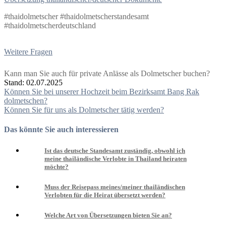
#thaidolmetscher #thaidolmetscherstandesamt
#thaidolmetscherdeutschland
Weitere Fragen
Kann man Sie auch für private Anlässe als Dolmetscher buchen?
Stand: 02.07.2025
Beitragsnavigation
Können Sie bei unserer Hochzeit beim Bezirksamt Bang Rak
dolmetschen?
Können Sie für uns als Dolmetscher tätig werden?
Das könnte Sie auch interessieren
Ist das deutsche Standesamt zuständig, obwohl ich
meine thailändische Verlobte in Thailand heiraten
möchte?
Muss der Reisepass meines/meiner thailändischen
Verlobten für die Heirat übersetzt werden?
Welche Art von Übersetzungen bieten Sie an?