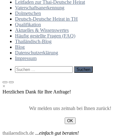
Leitfaden zur Thai-Deutsche Heirat
Vaterschaftsanerkennung
Dolmetschen
Deutsch-Deutsche Heirat in TH
Qualifikation
Aktuelles & Wissenswertes
Häufig gestellte Fragen (FAQ)
Thailändisch-Blog
Blog
Datenschutzerklärung
Impressum
Such-
Suchen
Formular
nach:
ansehen
Primäres
Primäres
×
Menü
Menü
Herzlichen Dank für Ihre Anfrage!
für
für
mobile
Desktop
Geräte
Wir melden uns zeitnah bei Ihnen zurück!
OK
thailaendisch.de
...einfach gut beraten!