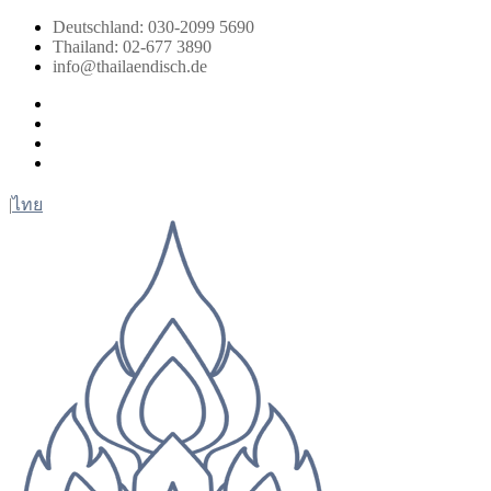
Zum
Deutschland: 030-2099 5690
Inhalt
Thailand: 02-677 3890
springen
info@thailaendisch.de
Facebook
Instagram
LinkedIn
Twitter
|
ไทย