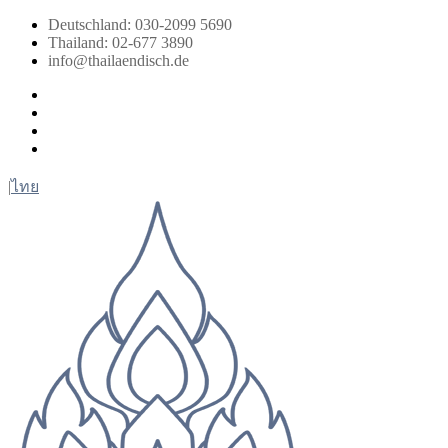
Zum
Deutschland: 030-2099 5690
Inhalt
Thailand: 02-677 3890
springen
info@thailaendisch.de
Facebook
Instagram
LinkedIn
Twitter
|
ไทย