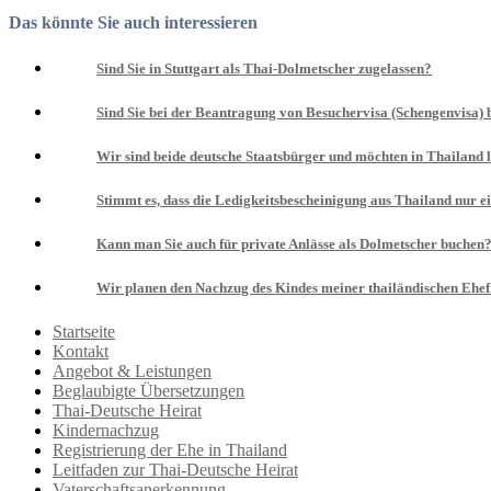
Das könnte Sie auch interessieren
Sind Sie in Stuttgart als Thai-Dolmetscher zugelassen?
Sind Sie bei der Beantragung von Besuchervisa (Schengenvisa) b
Wir sind beide deutsche Staatsbürger und möchten in Thailand le
Stimmt es, dass die Ledigkeitsbescheinigung aus Thailand nur ein
Kann man Sie auch für private Anlässe als Dolmetscher buchen
Wir planen den Nachzug des Kindes meiner thailändischen Ehef
Startseite
Kontakt
Angebot & Leistungen
Beglaubigte Übersetzungen
Thai-Deutsche Heirat
Kindernachzug
Registrierung der Ehe in Thailand
Leitfaden zur Thai-Deutsche Heirat
Vaterschaftsanerkennung