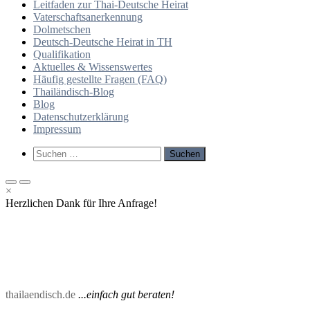
Leitfaden zur Thai-Deutsche Heirat
Vaterschaftsanerkennung
Dolmetschen
Deutsch-Deutsche Heirat in TH
Qualifikation
Aktuelles & Wissenswertes
Häufig gestellte Fragen (FAQ)
Thailändisch-Blog
Blog
Datenschutzerklärung
Impressum
Such-
Suchen
Formular
nach:
ansehen
Primäres
Primäres
×
Menü
Menü
Herzlichen Dank für Ihre Anfrage!
für
für
mobile
Desktop
Geräte
thailaendisch.de
...einfach gut beraten!