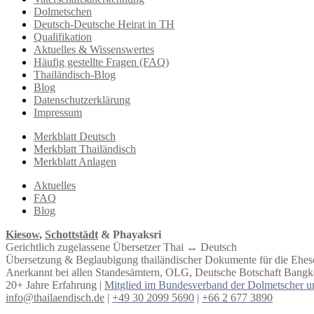
Dolmetschen
Deutsch-Deutsche Heirat in TH
Qualifikation
Aktuelles & Wissenswertes
Häufig gestellte Fragen (FAQ)
Thailändisch-Blog
Blog
Datenschutzerklärung
Impressum
Merkblatt Deutsch
Merkblatt Thailändisch
Merkblatt Anlagen
Aktuelles
FAQ
Blog
Kiesow
,
Schottstädt
& Phayaksri
Gerichtlich zugelassene Übersetzer Thai ↔︎ Deutsch
Übersetzung & Beglaubigung thailändischer Dokumente für die Ehe
Anerkannt bei allen Standesämtern, OLG, Deutsche Botschaft Bangko
20+ Jahre Erfahrung |
Mitglied im Bundesverband der Dolmetscher u
info@thailaendisch.de
|
+49 30 2099 5690
|
+66 2 677 3890