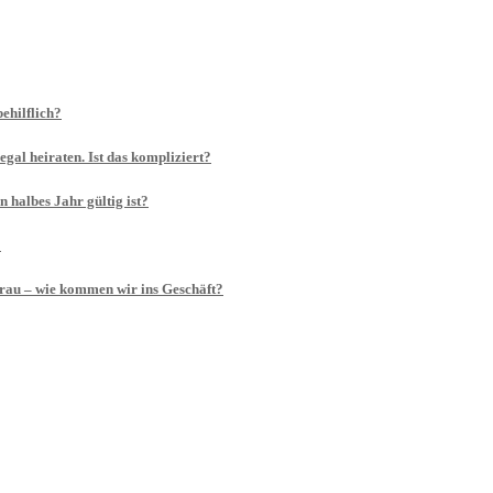
ehilflich?
gal heiraten. Ist das kompliziert?
 halbes Jahr gültig ist?
?
rau – wie kommen wir ins Geschäft?