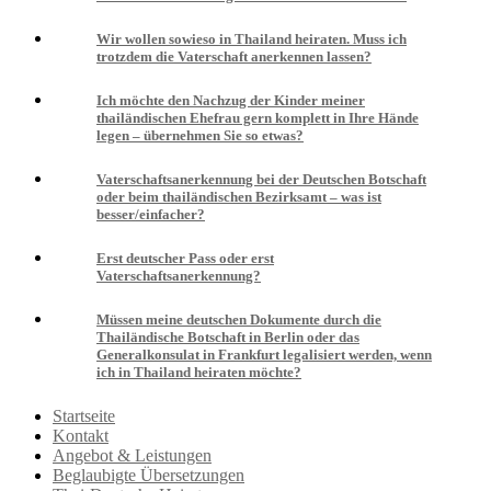
Wir wollen sowieso in Thailand heiraten. Muss ich
trotzdem die Vaterschaft anerkennen lassen?
Ich möchte den Nachzug der Kinder meiner
thailändischen Ehefrau gern komplett in Ihre Hände
legen – übernehmen Sie so etwas?
Vaterschaftsanerkennung bei der Deutschen Botschaft
oder beim thailändischen Bezirksamt – was ist
besser/einfacher?
Erst deutscher Pass oder erst
Vaterschaftsanerkennung?
Müssen meine deutschen Dokumente durch die
Thailändische Botschaft in Berlin oder das
Generalkonsulat in Frankfurt legalisiert werden, wenn
ich in Thailand heiraten möchte?
Startseite
Kontakt
Angebot & Leistungen
Beglaubigte Übersetzungen