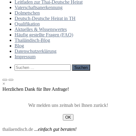
Leitfaden zur Thai-Deutsche Heirat
Vaterschaftsanerkennung
Dolmetschen
Deutsch-Deutsche Heirat in TH
Qualifikation
Aktuelles & Wissenswertes
Häufig gestellte Fragen (FAQ)
Thailändisch-Blog
Blog
Datenschutzerklärung
Impressum
Such-
Suchen
Formular
nach:
ansehen
Primäres
Primäres
×
Menü
Menü
Herzlichen Dank für Ihre Anfrage!
für
für
mobile
Desktop
Geräte
Wir melden uns zeitnah bei Ihnen zurück!
OK
thailaendisch.de
...einfach gut beraten!