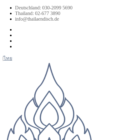
Zum
Deutschland: 030-2099 5690
Inhalt
Thailand: 02-677 3890
springen
info@thailaendisch.de
Facebook
Instagram
LinkedIn
Twitter
|
ไทย