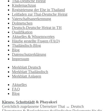
Thai-Deutsche Heirat
Kindernachzug
Registrierung der Ehe in Thailand
Leitfaden zur Thai-Deutsche Heirat
Vaterschaftsanerkennung
Dolmetschen
Deutsch-Deutsche Heirat in TH
Qualifikation
Aktuelles & Wissenswertes
Häufig gestellte Fragen (FAQ)
Thailändisch-Blog
Blog
Datenschutzerklärung
Impressum
Merkblatt Deutsch
Merkblatt Thailändisch
Merkblatt Anlagen
Aktuelles
FAQ
Blog
Kiesow
,
Schottstädt
& Phayaksri
Gerichtlich zugelassene Übersetzer Thai ↔︎ Deutsch
Übersetzung & Beglaubigung thailändischer Dokumente für die