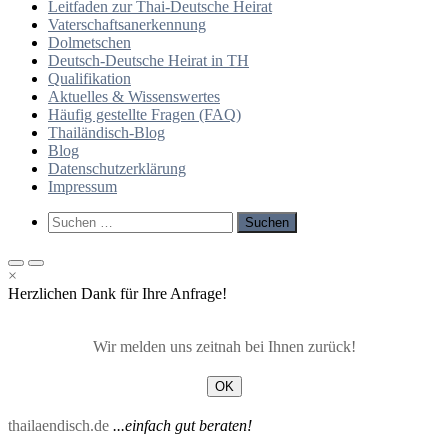
Leitfaden zur Thai-Deutsche Heirat
Vaterschaftsanerkennung
Dolmetschen
Deutsch-Deutsche Heirat in TH
Qualifikation
Aktuelles & Wissenswertes
Häufig gestellte Fragen (FAQ)
Thailändisch-Blog
Blog
Datenschutzerklärung
Impressum
Such-
Suchen
Formular
nach:
ansehen
Primäres
Primäres
×
Menü
Menü
Herzlichen Dank für Ihre Anfrage!
für
für
mobile
Desktop
Geräte
Wir melden uns zeitnah bei Ihnen zurück!
OK
thailaendisch.de
...einfach gut beraten!