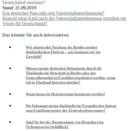
Deutschland einreisen?
Stand: 21.09.2019
Beitragsnavigation
Erst deutscher Pass oder erst Vaterschaftsanerkennung?
Braucht mein Kind nach der Vaterschaftsanerkennung trotzdem ein
Visum für Deutschland?
Das könnte Sie auch interessieren
Wir planen den Nachzug des Kindes meiner
thailändischen Ehefrau – wie kommen wir ins
Geschäft?
Müssen meine deutschen Dokumente durch die
Thailändische Botschaft in Berlin oder das
Generalkonsulat in Frankfurt legalisiert werden, wenn
ich in Thailand heiraten möchte?
Wann kann ein Heiratsvisum beantragt werden?
Wo bekommt meine thailändische Freundin den Antrag
zum Familienregister des Zentralregisteramtes?
Sind Sie bei der Beantragung von Besuchervisa
(Schengenvisa) behilflich?