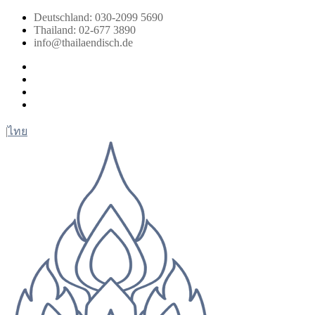
Zum
Deutschland: 030-2099 5690
Inhalt
Thailand: 02-677 3890
springen
info@thailaendisch.de
Facebook
Instagram
LinkedIn
Twitter
|
ไทย