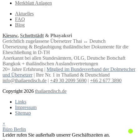
Merkblatt Anlagen
Aktuelles
FAQ
Blog
Kiesow
,
Schottstädt
& Phayaksri
Gerichtlich zugelassene Übersetzer Thai ↔︎ Deutsch
Übersetzung & Beglaubigung thailändischer Dokumente für die
Eheschließung in D-TH
Anerkannt bei allen Standesämtern, OLG, Deutsche Botschaft
Bangkok + thailändischen Auslandsvertretungen
20+ Jahre Erfahrung |
Mitglied im Bundesverband der Dolmetscher
und Übersetzer
| Ihre Nr. 1 in Thailand & Deutschland
info@thailaendisch.de
|
+49 30 2099 5690
|
+66 2 677 3890
Copyright 2026
thailaendisch.de
Links
Impressum
Sitemap
×
Büro Berlin
Leider rufen Sie außerhalb unserer Geschäftszeiten an.