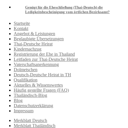
Genügt für die Eheschließung (Thai-Deutsch) die
Ledigkeitsbescheinigung vom örtlichen Bezirksamt?
Startseite
Kontakt
Angebot & Leistungen
Beglaubigte Übersetzungen
Thai-Deutsche Heirat
Kindernachzug
Registrierung der Ehe in Thailand
Leitfaden zur Thai-Deutsche Heirat
Vaterschaftsanerkennung
Dolmetschen
Deutsch-Deutsche Heirat in TH
Qualifikation
Aktuelles & Wissenswertes
Häufig gestellte Fragen (FAQ)
Thailändisch-Blog
Blog
Datenschutzerklärung
Impressum
Merkblatt Deutsch
Merkblatt Thailändisch