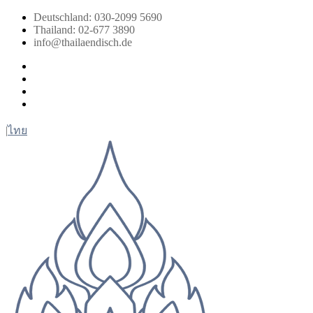
Zum
Deutschland: 030-2099 5690
Inhalt
Thailand: 02-677 3890
springen
info@thailaendisch.de
Facebook
Instagram
LinkedIn
Twitter
|
ไทย