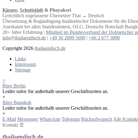
Kiesow
,
Schottstädt
& Phayaksri
Gerichtlich zugelassene Übersetzer Thai ↔︎ Deutsch
Übersetzung & Beglaubigung thailändischer Dokumente für die Ehe
Anerkannt bei allen Standesämtern, OLG, Deutsche Botschaft Bangko
20+ Jahre Erfahrung |
Mitglied im Bundesverband der Dolmetscher u
info@thailaendisch.de
|
+49 30 2099 5690
|
+66 2 677 3890
Copyright 2026
thailaendisch.de
Links
Impressum
Sitemap
×
Büro Berlin
Leider rufen Sie außerhalb unserer Geschäftszeiten an.
×
Büro Bangkok
Leider rufen Sie außerhalb unserer Geschäftszeiten an.
×
E-Mail
Messenger
WhatsApp
Telegram
Rückrufwunsch
Alle Kontakt
Kontakt ☰
thailaendisch.de