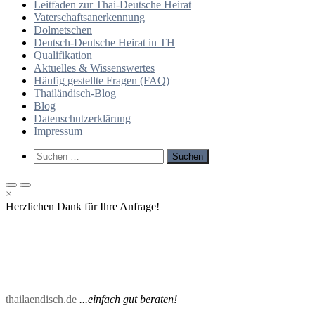
Leitfaden zur Thai-Deutsche Heirat
Vaterschaftsanerkennung
Dolmetschen
Deutsch-Deutsche Heirat in TH
Qualifikation
Aktuelles & Wissenswertes
Häufig gestellte Fragen (FAQ)
Thailändisch-Blog
Blog
Datenschutzerklärung
Impressum
Such-
Suchen
Formular
nach:
ansehen
Primäres
Primäres
×
Menü
Menü
Herzlichen Dank für Ihre Anfrage!
für
für
mobile
Desktop
Geräte
thailaendisch.de
...einfach gut beraten!