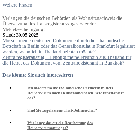
Weitere Fragen
Verlangen die deutschen Behörden als Wohnsitznachweis die
Übersetzung des Hausregisterauszuges oder der
Meldebescheinigung?
Stand: 30.05.2025
Beitragsnavigation
Müssen meine deutschen Dokumente durch die Thailändische
Botschaft in Berlin oder das Generalkonsulat in Frankfurt legalisiert
werden, wenn ich in Thailand heiraten möchte?
Zentralregisterauszug – Benötigt meine Freundin aus Thailand für
die Heirat das Dokument vom Zentralregisteramt in Bangkok?
Das könnte Sie auch interessieren
Ich möchte meine thailändische Partnerin mittels
Heiratsvisum nach Deutschland holen. Wie funktioniert
das?
Sind Sie zugelassene Thai-Dolmetscher?
Wie lange dauert die Bearbeitung des
Heiratsvisumantrages?