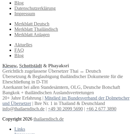
Blog
Datenschutzerklärung
Impressum
Merkblatt Deutsch
Merkblatt Thailändisch
Merkblatt Anlagen
Aktuelles
FAQ
Blog
Kiesow
,
Schottstädt
& Phayaksri
Gerichtlich zugelassene Übersetzer Thai ↔︎ Deutsch
Übersetzung & Beglaubigung thailändischer Dokumente für die
Eheschließung in D-TH
Anerkannt bei allen Standesämtern, OLG, Deutsche Botschaft
Bangkok + thailändischen Auslandsvertretungen
20+ Jahre Erfahrung |
Mitglied im Bundesverband der Dolmetscher
und Übersetzer
| Ihre Nr. 1 in Thailand & Deutschland
info@thailaendisch.de
|
+49 30 2099 5690
|
+66 2 677 3890
Copyright 2026
thailaendisch.de
Links