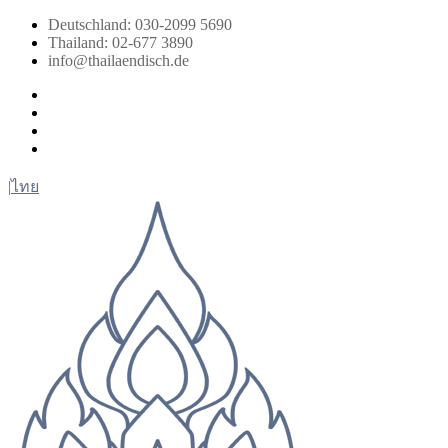
Zum
Deutschland: 030-2099 5690
Inhalt
Thailand: 02-677 3890
springen
info@thailaendisch.de
Facebook
Instagram
LinkedIn
Twitter
|
ไทย