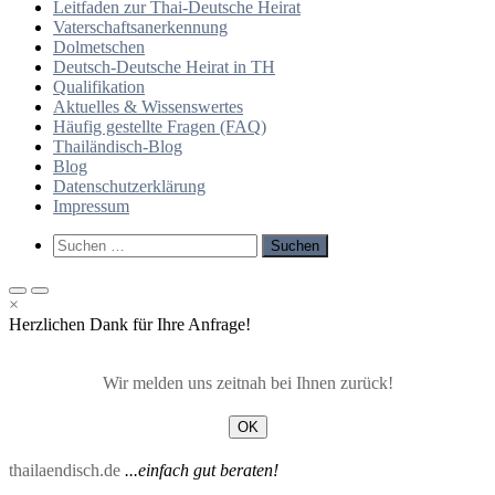
Leitfaden zur Thai-Deutsche Heirat
Vaterschaftsanerkennung
Dolmetschen
Deutsch-Deutsche Heirat in TH
Qualifikation
Aktuelles & Wissenswertes
Häufig gestellte Fragen (FAQ)
Thailändisch-Blog
Blog
Datenschutzerklärung
Impressum
Such-
Suchen
Formular
nach:
ansehen
Primäres
Primäres
×
Menü
Menü
Herzlichen Dank für Ihre Anfrage!
für
für
mobile
Desktop
Geräte
Wir melden uns zeitnah bei Ihnen zurück!
OK
thailaendisch.de
...einfach gut beraten!