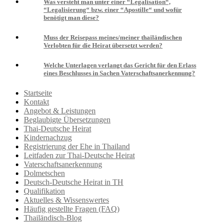
Was versteht man unter einer “Legalisation“,
“Legalisierung“ bzw. einer “Apostille“ und wofür
benötigt man diese?
Muss der Reisepass meines/meiner thailändischen
Verlobten für die Heirat übersetzt werden?
Welche Unterlagen verlangt das Gericht für den Erlass
eines Beschlusses in Sachen Vaterschaftsanerkennung?
Startseite
Kontakt
Angebot & Leistungen
Beglaubigte Übersetzungen
Thai-Deutsche Heirat
Kindernachzug
Registrierung der Ehe in Thailand
Leitfaden zur Thai-Deutsche Heirat
Vaterschaftsanerkennung
Dolmetschen
Deutsch-Deutsche Heirat in TH
Qualifikation
Aktuelles & Wissenswertes
Häufig gestellte Fragen (FAQ)
Thailändisch-Blog