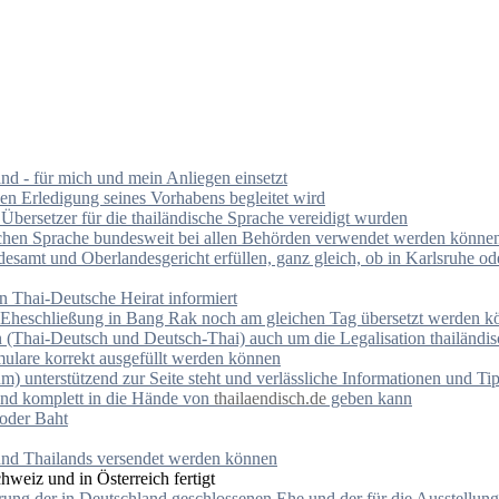
nd - für mich und mein Anliegen einsetzt
hen Erledigung seines Vorhabens begleitet wird
Übersetzer für die thailändische Sprache vereidigt wurden
ischen Sprache bundesweit bei allen Behörden verwendet werden könne
esamt und Oberlandesgericht erfüllen, ganz gleich, ob in Karlsruhe od
en Thai-Deutsche Heirat informiert
r Eheschließung in Bang Rak noch am gleichen Tag übersetzt werden 
 (Thai-Deutsch und Deutsch-Thai) auch um die Legalisation thailänd
ulare korrekt ausgefüllt werden können
unterstützend zur Seite steht und verlässliche Informationen und Tipp
and komplett in die Hände von
thailaendisch.de
geben kann
 oder Baht
und Thailands versendet werden können
weiz und in Österreich fertigt
erung der in Deutschland geschlossenen Ehe und der für die Ausstellu