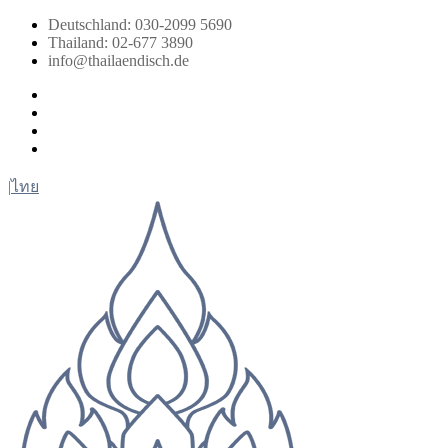
Zum
Deutschland: 030-2099 5690
Inhalt
Thailand: 02-677 3890
springen
info@thailaendisch.de
Facebook
Instagram
LinkedIn
Twitter
|
ไทย