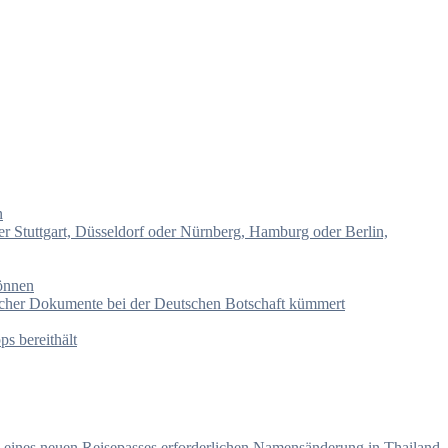
n
er Stuttgart, Düsseldorf oder Nürnberg, Hamburg oder Berlin,
können
ischer Dokumente bei der Deutschen Botschaft kümmert
s bereithält
ng eines neuen Reisepasses erforderlichen Namensänderung in Thailand