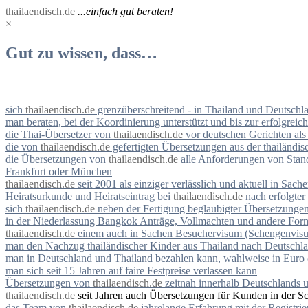
thailaendisch.de
...einfach gut beraten!
×
Gut zu wissen, dass…
sich
thailaendisch.de
grenzüberschreitend - in Thailand und Deutschla
man beraten, bei der Koordinierung unterstützt und bis zur erfolgreic
die Thai-Übersetzer von
thailaendisch.de
vor deutschen Gerichten als 
die von
thailaendisch.de
gefertigten Übersetzungen aus der thailänd
die Übersetzungen von
thailaendisch.de
alle Anforderungen von Stand
Frankfurt oder München
thailaendisch.de
seit 2001 als einziger verlässlich und aktuell in Sach
Heiratsurkunde und Heiratseintrag bei
thailaendisch.de
nach erfolgte
sich
thailaendisch.de
neben der Fertigung beglaubigter Übersetzungen
in der Niederlassung Bangkok Anträge, Vollmachten und andere Form
thailaendisch.de
einem auch in Sachen Besuchervisum (Schengenvisum) 
man den Nachzug thailändischer Kinder aus Thailand nach Deutschl
man in Deutschland und Thailand bezahlen kann, wahlweise in Euro
man sich seit 15 Jahren auf faire Festpreise verlassen kann
Übersetzungen von
thailaendisch.de
zeitnah innerhalb Deutschlands 
thailaendisch.de
seit Jahren auch Übersetzungen für Kunden in der Sch
das Team von
thailaendisch.de
jahrelange Erfahrung mit der Registri