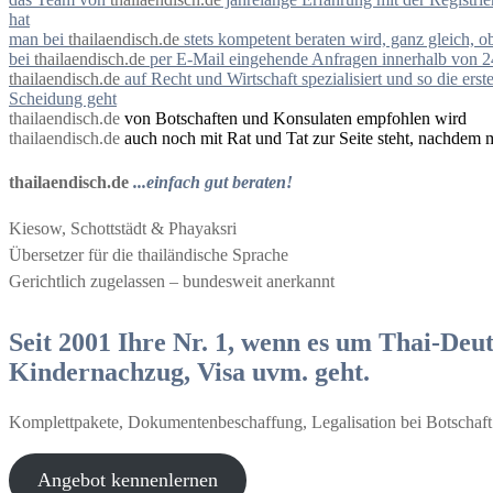
hat
man bei
thailaendisch.de
stets kompetent beraten wird, ganz gleich, 
bei
thailaendisch.de
per E-Mail eingehende Anfragen innerhalb von 2
thailaendisch.de
auf Recht und Wirtschaft spezialisiert und so die e
Scheidung geht
thailaendisch.de
von Botschaften und Konsulaten empfohlen wird
thailaendisch.de
auch noch mit Rat und Tat zur Seite steht, nachdem 
thailaendisch.de
...einfach gut beraten!
Kiesow, Schottstädt & Phayaksri
Übersetzer für die thailändische Sprache
Gerichtlich zugelassen – bundesweit anerkannt
Seit 2001 Ihre Nr. 1, wenn es um Thai-Deut
Kindernachzug, Visa uvm. geht.
Komplettpakete, Dokumentenbeschaffung, Legalisation bei Botschaft
Angebot kennenlernen